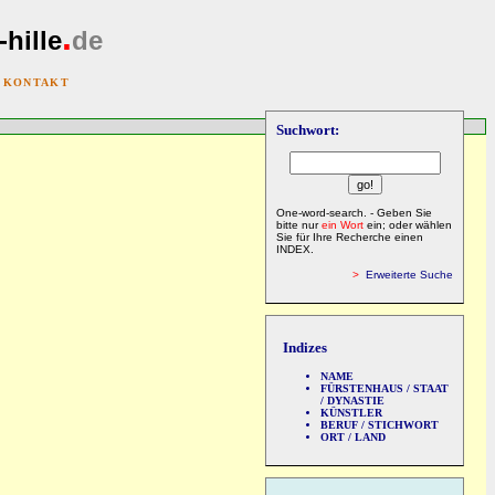
.
-hille
de
|
KONTAKT
Suchwort:
One-word-search. - Geben Sie
bitte nur
ein Wort
ein; oder wählen
Sie für Ihre Recherche einen
INDEX.
>
Erweiterte Suche
Indizes
NAME
FÜRSTENHAUS / STAAT
/ DYNASTIE
KÜNSTLER
BERUF / STICHWORT
ORT / LAND