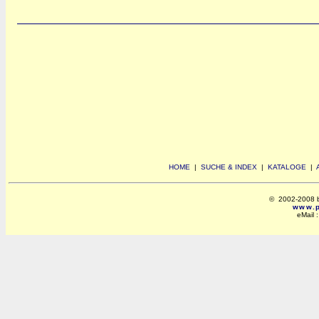
HOME
|
SUCHE & INDEX
|
KATALOGE
|
© 2002-2008 by 
www.po
eMail 