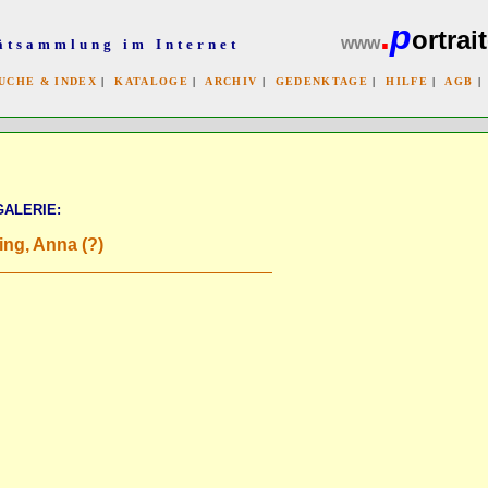
.
p
ortrait
www
ätsammlung im Internet
UCHE & INDEX
|
KATALOGE
|
ARCHIV
|
GEDENKTAGE
|
HILFE
|
AGB
x
GALERIE:
ing, Anna (?)