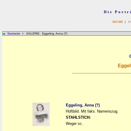
Die Portr
HOME
|
S
Startseite
> GALERIE: Eggeling, Anna (?)
Eggel
Eggeling, Anna (?)
Hüftbild. Mit faks. Namenszug.
a
a
STAHLSTICH:
Weger sc.