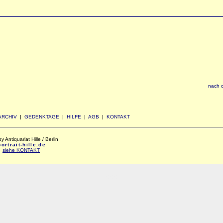
nach 
ARCHIV
|
GEDENKTAGE
|
HILFE
|
AGB
|
KONTAKT
Antiquariat Hille / Berlin
rtrait-hille.de
:
siehe KONTAKT
xxx