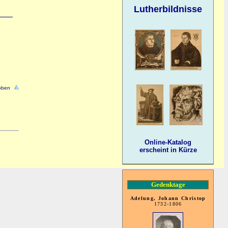
Lutherbildnisse
oben
Online-Katalog
erscheint in Kürze
Gedenktage
Adelung, Johann Christop
1732-1806