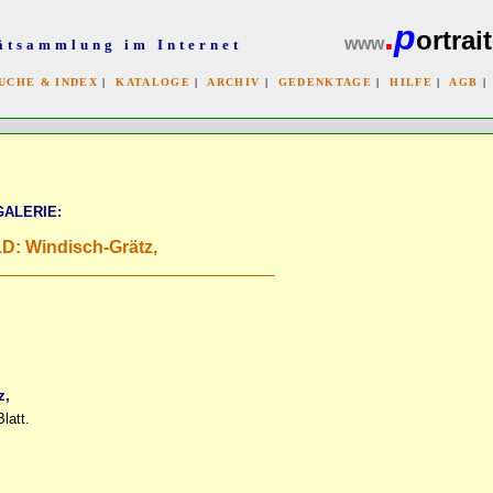
.
p
ortrait
www
ätsammlung im Internet
UCHE & INDEX
|
KATALOGE
|
ARCHIV
|
GEDENKTAGE
|
HILFE
|
AGB
x
GALERIE:
: Windisch-Grätz,
z,
latt.