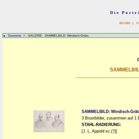
Die Portr
HOME
|
S
Startseite
> GALERIE: SAMMELBILD: Windisch-Grätz,
SAMMELBILD
SAMMELBILD: Windisch-Grät
3 Brustbilder, zusammen auf 1 B
a
a
STAHL-RADIERUNG:
[J. L. Appold sc.(?)]