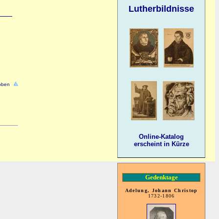
Lutherbildnisse
oben
Online-Katalog
erscheint in Kürze
Gedenktage
Adelung, Johann Christop
1732-1806