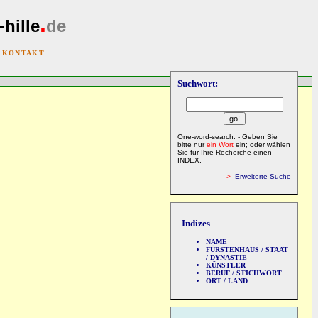
.
-hille
de
|
KONTAKT
Suchwort:
One-word-search. - Geben Sie
bitte nur
ein Wort
ein; oder wählen
Sie für Ihre Recherche einen
INDEX.
>
Erweiterte Suche
Indizes
NAME
FÜRSTENHAUS / STAAT
/ DYNASTIE
KÜNSTLER
BERUF / STICHWORT
ORT / LAND