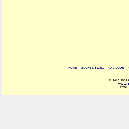
HOME
|
SUCHE & INDEX
|
KATALOGE
|
© 2002-2008 by 
www.po
eMail 