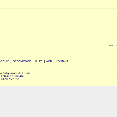
nach 
ARCHIV
|
GEDENKTAGE
|
HILFE
|
AGB
|
KONTAKT
Antiquariat Hille / Berlin
rtrait-hille.de
:
siehe KONTAKT
xxx