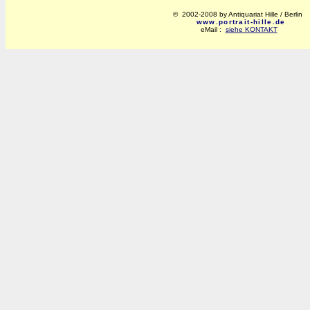
© 2002-2008 by Antiquariat Hille / Berlin
www.portrait-hille.de
eMail :
siehe KONTAKT