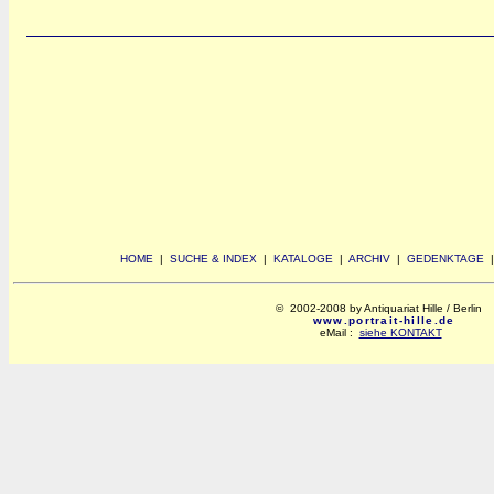
HOME
|
SUCHE & INDEX
|
KATALOGE
|
ARCHIV
|
GEDENKTAGE
© 2002-2008 by Antiquariat Hille / Berlin
www.portrait-hille.de
eMail :
siehe KONTAKT