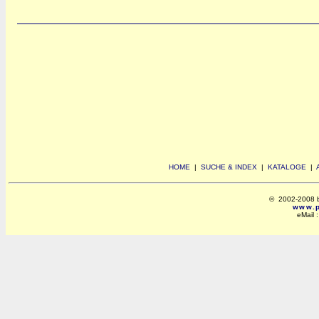
HOME
|
SUCHE & INDEX
|
KATALOGE
|
© 2002-2008 by 
www.po
eMail 