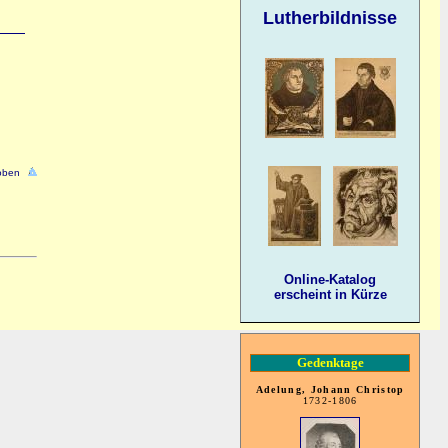
Lutherbildnisse
oben
Online-Katalog
erscheint in Kürze
Gedenktage
Adelung, Johann Christop
1732-1806