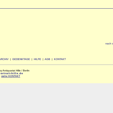
nach 
ARCHIV
|
GEDENKTAGE
|
HILFE
|
AGB
|
KONTAKT
Antiquariat Hille / Berlin
rtrait-hille.de
:
siehe KONTAKT
xxx