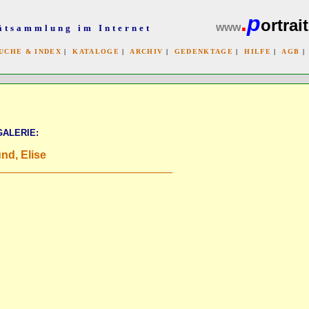
.
p
ortrait
www
ätsammlung im Internet
UCHE & INDEX
|
KATALOGE
|
ARCHIV
|
GEDENKTAGE
|
HILFE
|
AGB
x
GALERIE:
nd, Elise