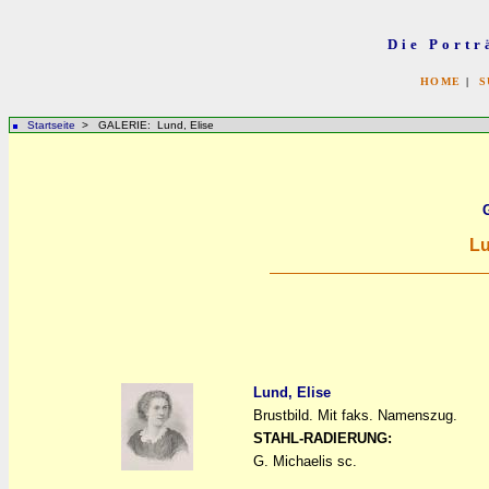
Die Portr
HOME
|
S
Startseite
> GALERIE: Lund, Elise
Lu
Lund, Elise
Brustbild. Mit faks. Namenszug.
a
a
STAHL-RADIERUNG:
G. Michaelis sc.