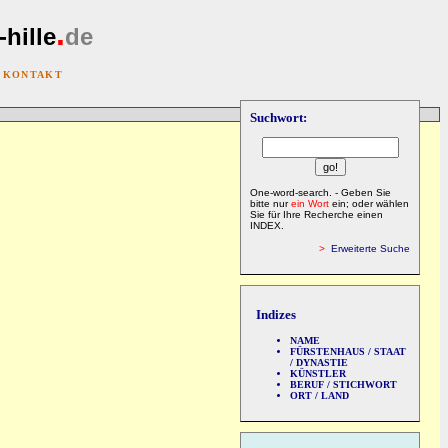
.
-hille
de
|
KONTAKT
Suchwort:
One-word-search. - Geben Sie
bitte nur
ein Wort
ein; oder wählen
Sie für Ihre Recherche einen
INDEX.
>
Erweiterte Suche
Indizes
NAME
FÜRSTENHAUS / STAAT
/ DYNASTIE
KÜNSTLER
BERUF / STICHWORT
ORT / LAND