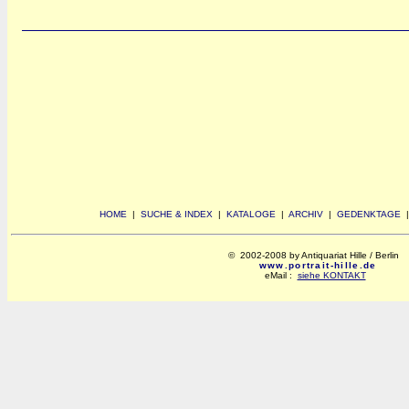
HOME
|
SUCHE & INDEX
|
KATALOGE
|
ARCHIV
|
GEDENKTAGE
© 2002-2008 by Antiquariat Hille / Berlin
www.portrait-hille.de
eMail :
siehe KONTAKT