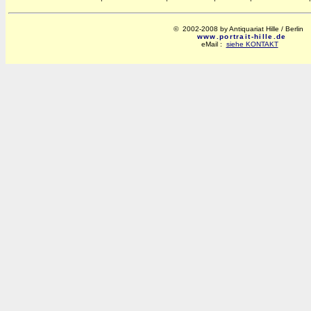
© 2002-2008 by Antiquariat Hille / Berlin
www.portrait-hille.de
eMail :
siehe KONTAKT