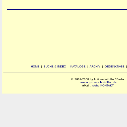
HOME
|
SUCHE & INDEX
|
KATALOGE
|
ARCHIV
|
GEDENKTAGE
© 2002-2008 by Antiquariat Hille / Berlin
www.portrait-hille.de
eMail :
siehe KONTAKT