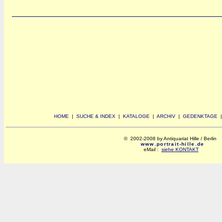
HOME
|
SUCHE & INDEX
|
KATALOGE
|
ARCHIV
|
GEDENKTAGE
© 2002-2008 by Antiquariat Hille / Berlin
www.portrait-hille.de
eMail :
siehe KONTAKT