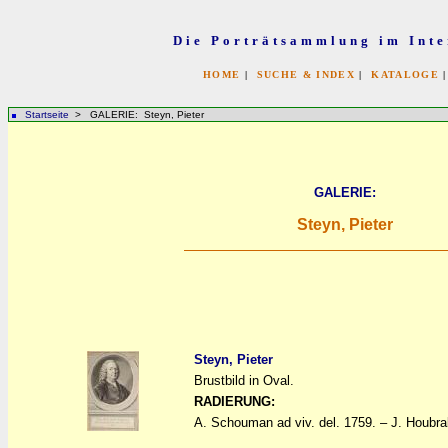
Die Porträtsammlung im Inte
HOME
|
SUCHE & INDEX
|
KATALOGE
Startseite
> GALERIE: Steyn, Pieter
GALERIE:
Steyn, Pieter
Steyn, Pieter
Brustbild in Oval.
a
a
RADIERUNG:
A. Schouman ad viv. del. 1759. – J. Houbra