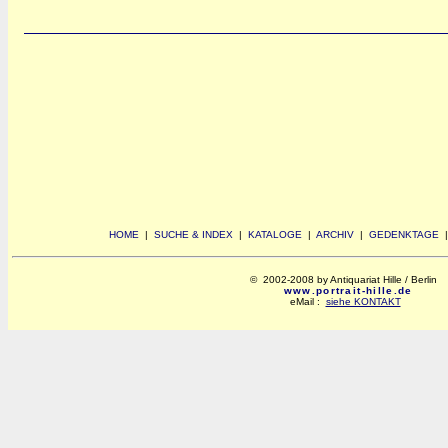
HOME
|
SUCHE & INDEX
|
KATALOGE
|
ARCHIV
|
GEDENKTAGE
© 2002-2008 by Antiquariat Hille / Berlin
www.portrait-hille.de
eMail :
siehe KONTAKT