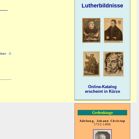
Lutherbildnisse
oben
Online-Katalog
erscheint in Kürze
Gedenktage
Adelung, Johann Christop
1732-1806