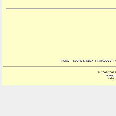
HOME
|
SUCHE & INDEX
|
KATALOGE
|
© 2002-2008 by 
www.po
eMail 