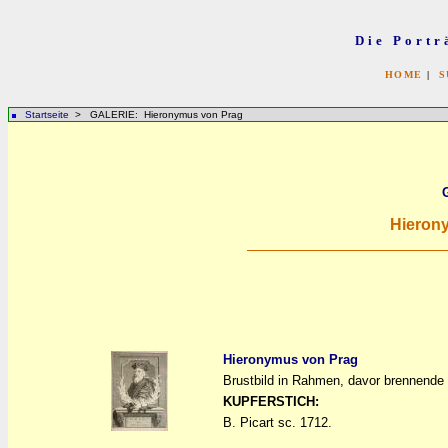
Die Portr
HOME
|
S
Startseite
> GALERIE: Hieronymus von Prag
Hieron
Hieronymus von Prag
Brustbild in Rahmen, davor brennende 
a
a
KUPFERSTICH:
B. Picart sc. 1712.