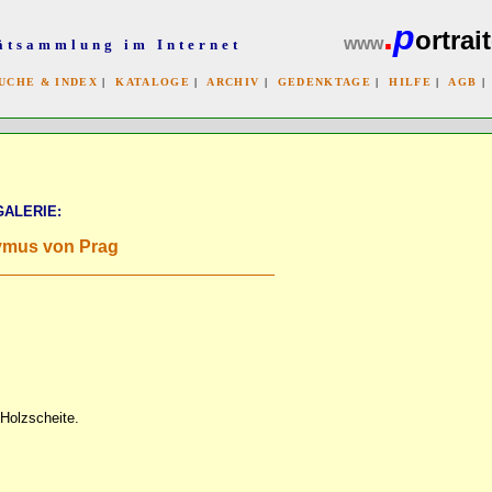
.
p
ortrait
www
ätsammlung im Internet
UCHE & INDEX
|
KATALOGE
|
ARCHIV
|
GEDENKTAGE
|
HILFE
|
AGB
x
GALERIE:
ymus von Prag
Holzscheite.