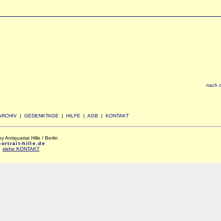
nach 
ARCHIV
|
GEDENKTAGE
|
HILFE
|
AGB
|
KONTAKT
Antiquariat Hille / Berlin
rtrait-hille.de
:
siehe KONTAKT
xxx