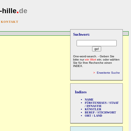
.
-hille
de
|
KONTAKT
Suchwort:
One-word-search. - Geben Sie
bitte nur
ein Wort
ein; oder wählen
Sie für Ihre Recherche einen
INDEX.
>
Erweiterte Suche
Indizes
NAME
FÜRSTENHAUS / STAAT
/ DYNASTIE
KÜNSTLER
BERUF / STICHWORT
ORT / LAND