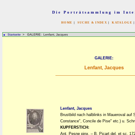
Die Porträtsammlung im Inte
HOME
|
SUCHE & INDEX
|
KATALOGE
Startseite
> GALERIE: Lenfant, Jacques
GALERIE:
Lenfant, Jacques
Lenfant, Jacques
Brustbild nach halblinks in Maueroval auf 
a
a
Constance", Concile de Pise" etc.) u. Sch
KUPFERSTICH:
Ant. Pesne pinx. – B. Picart del. et sc. 17