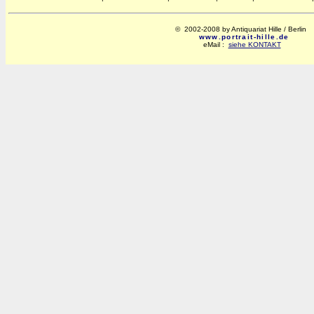
© 2002-2008 by Antiquariat Hille / Berlin
www.portrait-hille.de
eMail :
siehe KONTAKT