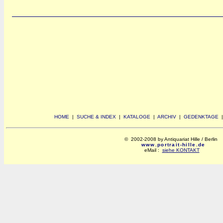
HOME
|
SUCHE & INDEX
|
KATALOGE
|
ARCHIV
|
GEDENKTAGE
© 2002-2008 by Antiquariat Hille / Berlin
www.portrait-hille.de
eMail :
siehe KONTAKT