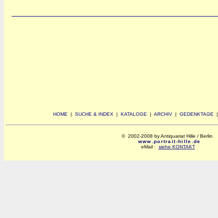
HOME
|
SUCHE & INDEX
|
KATALOGE
|
ARCHIV
|
GEDENKTAGE
© 2002-2008 by Antiquariat Hille / Berlin
www.portrait-hille.de
eMail :
siehe KONTAKT