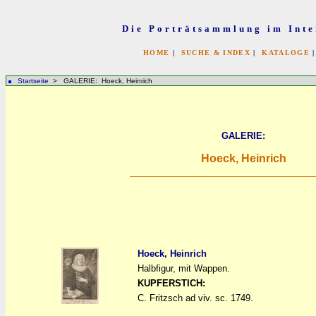
Die Porträtsammlung im Inte
HOME
|
SUCHE & INDEX
|
KATALOGE
Startseite
> GALERIE: Hoeck, Heinrich
GALERIE:
Hoeck, Heinrich
Hoeck, Heinrich
Halbfigur, mit Wappen.
a
a
KUPFERSTICH:
C. Fritzsch ad viv. sc. 1749.