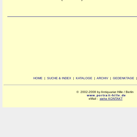
HOME
|
SUCHE & INDEX
|
KATALOGE
|
ARCHIV
|
GEDENKTAGE
© 2002-2008 by Antiquariat Hille / Berlin
www.portrait-hille.de
eMail :
siehe KONTAKT