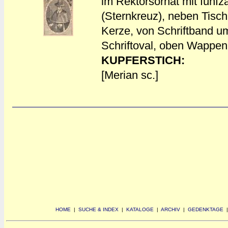
im Rektorsornat mit fünfz
(Sternkreuz), neben Tisc
a
a
Kerze, von Schriftband u
Schriftoval, oben Wappen
KUPFERSTICH:
[Merian sc.]
HOME
|
SUCHE & INDEX
|
KATALOGE
|
ARCHIV
|
GEDENKTAGE