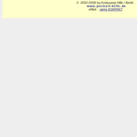
© 2002-2008 by Antiquariat Hille / Berlin
www.portrait-hille.de
eMail :
siehe KONTAKT