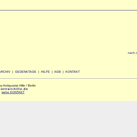
nach 
ARCHIV
|
GEDENKTAGE
|
HILFE
|
AGB
|
KONTAKT
Antiquariat Hille / Berlin
rtrait-hille.de
:
siehe KONTAKT
xxx