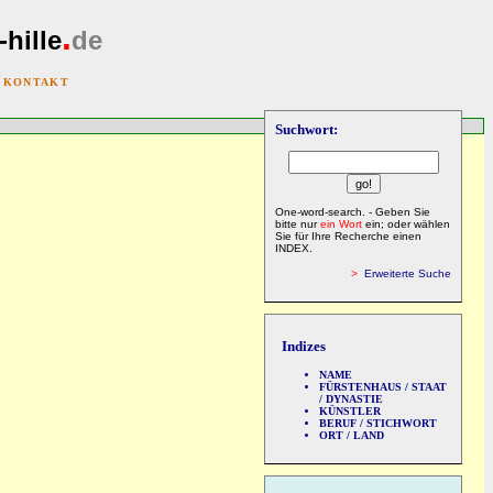
.
-hille
de
|
KONTAKT
Suchwort:
One-word-search. - Geben Sie
bitte nur
ein Wort
ein; oder wählen
Sie für Ihre Recherche einen
INDEX.
>
Erweiterte Suche
Indizes
NAME
FÜRSTENHAUS / STAAT
/ DYNASTIE
KÜNSTLER
BERUF / STICHWORT
ORT / LAND