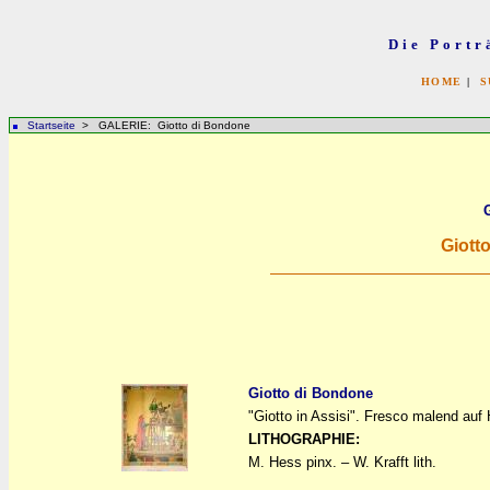
Die Portr
HOME
|
S
Startseite
> GALERIE: Giotto di Bondone
Giott
Giotto di Bondone
"Giotto in Assisi". Fresco malend auf
a
a
LITHOGRAPHIE:
M. Hess pinx. – W. Krafft lith.