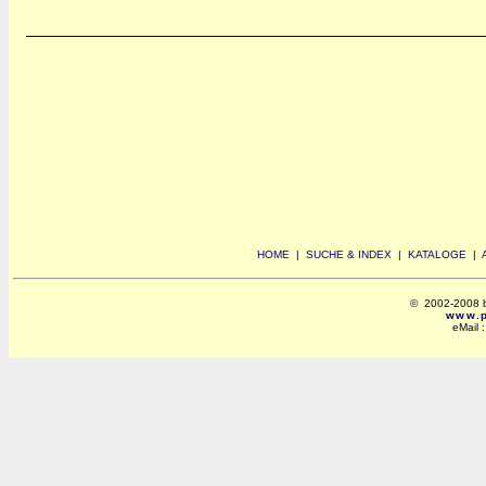
HOME
|
SUCHE & INDEX
|
KATALOGE
|
© 2002-2008 by 
www.po
eMail 