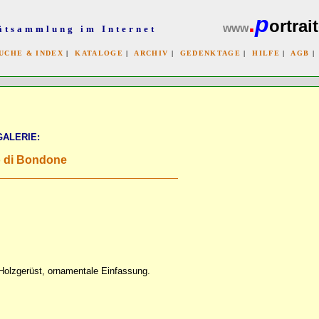
.
p
ortrait
www
ätsammlung im Internet
UCHE & INDEX
|
KATALOGE
|
ARCHIV
|
GEDENKTAGE
|
HILFE
|
AGB
x
GALERIE:
o di Bondone
 Holzgerüst, ornamentale Einfassung.