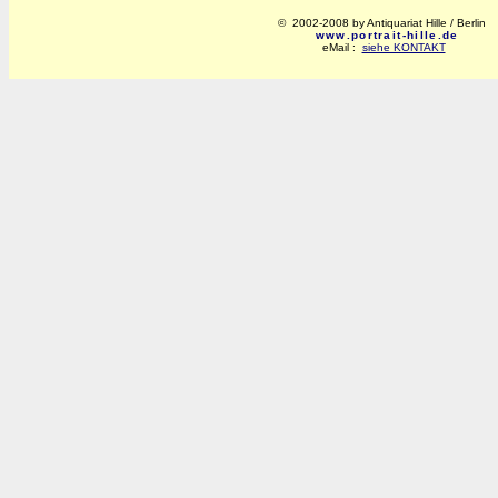
© 2002-2008 by Antiquariat Hille / Berlin
www.portrait-hille.de
eMail :
siehe KONTAKT