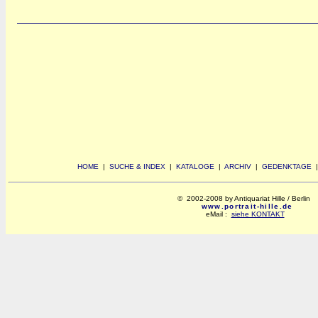
HOME
|
SUCHE & INDEX
|
KATALOGE
|
ARCHIV
|
GEDENKTAGE
© 2002-2008 by Antiquariat Hille / Berlin
www.portrait-hille.de
eMail :
siehe KONTAKT