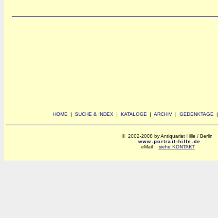
HOME
|
SUCHE & INDEX
|
KATALOGE
|
ARCHIV
|
GEDENKTAGE
© 2002-2008 by Antiquariat Hille / Berlin
www.portrait-hille.de
eMail :
siehe KONTAKT