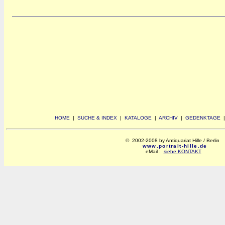
HOME
|
SUCHE & INDEX
|
KATALOGE
|
ARCHIV
|
GEDENKTAGE
© 2002-2008 by Antiquariat Hille / Berlin
www.portrait-hille.de
eMail :
siehe KONTAKT