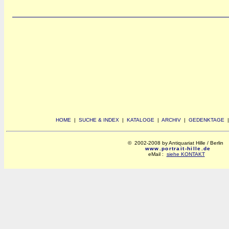
HOME
|
SUCHE & INDEX
|
KATALOGE
|
ARCHIV
|
GEDENKTAGE
© 2002-2008 by Antiquariat Hille / Berlin
www.portrait-hille.de
eMail :
siehe KONTAKT