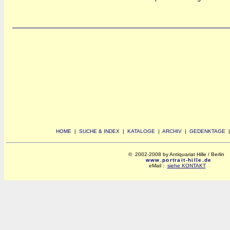
HOME
|
SUCHE & INDEX
|
KATALOGE
|
ARCHIV
|
GEDENKTAGE
© 2002-2008 by Antiquariat Hille / Berlin
www.portrait-hille.de
eMail :
siehe KONTAKT