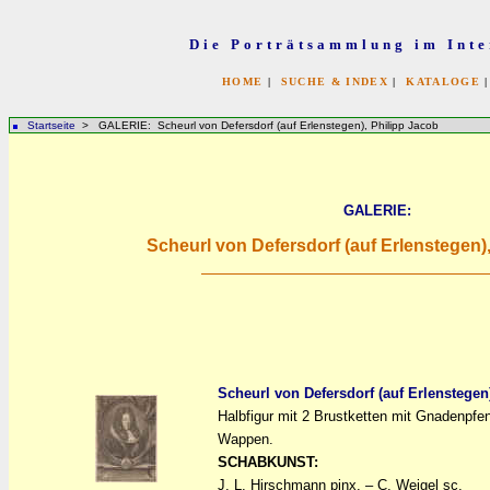
Die Porträtsammlung im Inte
HOME
|
SUCHE & INDEX
|
KATALOGE
Startseite
> GALERIE: Scheurl von Defersdorf (auf Erlenstegen), Philipp Jacob
GALERIE:
Scheurl von Defersdorf (auf Erlenstegen)
Scheurl von Defersdorf (auf Erlenstegen
Halbfigur mit 2 Brustketten mit Gnadenpfe
a
a
Wappen.
SCHABKUNST:
J. L. Hirschmann pinx. – C. Weigel sc.