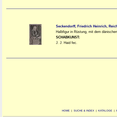
Seckendorff, Friedrich Heinrich, Reic
Halbfigur in Rüstung, mit dem dänisch
a
a
SCHABKUNST:
J. J. Haid fec.
HOME
|
SUCHE & INDEX
|
KATALOGE
|