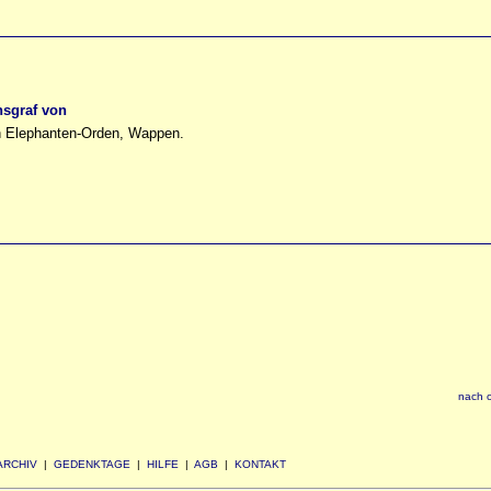
hsgraf von
en Elephanten-Orden, Wappen.
nach 
ARCHIV
|
GEDENKTAGE
|
HILFE
|
AGB
|
KONTAKT