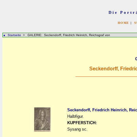
Die Portr
HOME
|
S
Startseite
> GALERIE: Seckendorff, Friedrich Heinrich, Reichsgraf von
Seckendorff, Friedri
Seckendorff, Friedrich Heinrich, Rei
Halbfigur.
a
a
KUPFERSTICH:
Sysang sc.