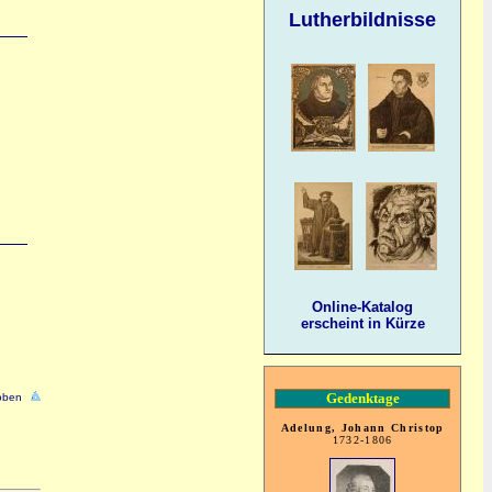
Lutherbildnisse
Online-Katalog
erscheint in Kürze
Gedenktage
oben
Adelung, Johann Christop
1732-1806