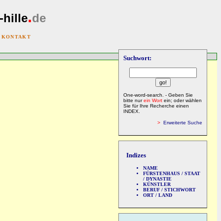
.
-hille
de
|
KONTAKT
Suchwort:
One-word-search. - Geben Sie
bitte nur
ein Wort
ein; oder wählen
Sie für Ihre Recherche einen
INDEX.
>
Erweiterte Suche
Indizes
NAME
FÜRSTENHAUS / STAAT
/ DYNASTIE
KÜNSTLER
BERUF / STICHWORT
ORT / LAND