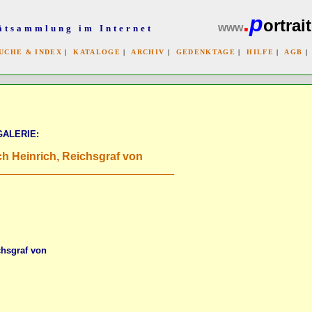
.
p
ortrait
www
ätsammlung im Internet
UCHE & INDEX
|
KATALOGE
|
ARCHIV
|
GEDENKTAGE
|
HILFE
|
AGB
x
GALERIE:
ch Heinrich, Reichsgraf von
chsgraf von