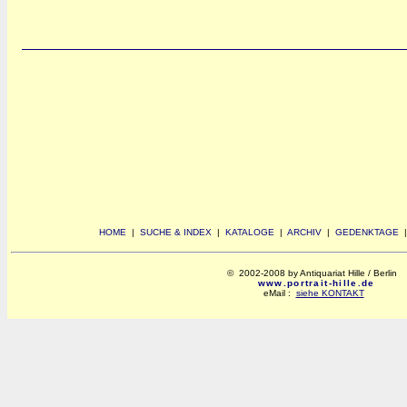
HOME
|
SUCHE & INDEX
|
KATALOGE
|
ARCHIV
|
GEDENKTAGE
© 2002-2008 by Antiquariat Hille / Berlin
www.portrait-hille.de
eMail :
siehe KONTAKT