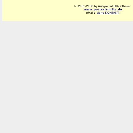
© 2002-2008 by Antiquariat Hille / Berlin
www.portrait-hille.de
eMail :
siehe KONTAKT