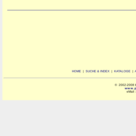
HOME
|
SUCHE & INDEX
|
KATALOGE
|
© 2002-2008 by 
www.po
eMail 