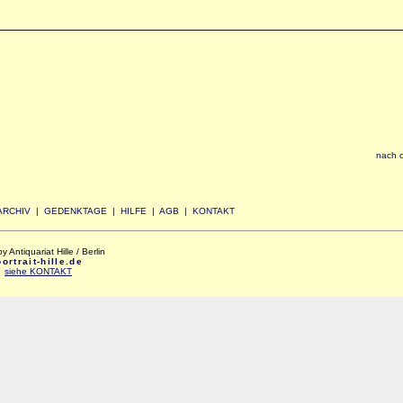
nach 
ARCHIV
|
GEDENKTAGE
|
HILFE
|
AGB
|
KONTAKT
Antiquariat Hille / Berlin
rtrait-hille.de
:
siehe KONTAKT
xxx