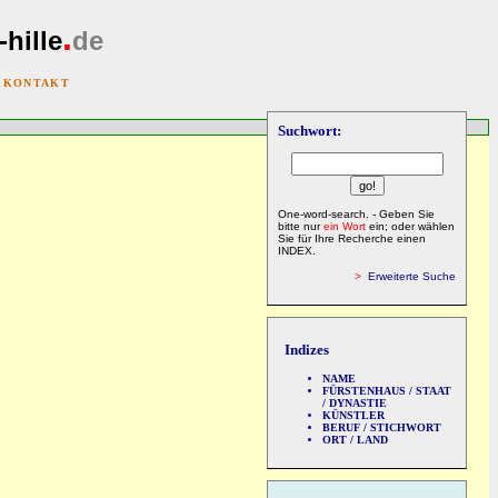
.
-hille
de
|
KONTAKT
Suchwort:
One-word-search. - Geben Sie
bitte nur
ein Wort
ein; oder wählen
Sie für Ihre Recherche einen
INDEX.
>
Erweiterte Suche
Indizes
NAME
FÜRSTENHAUS / STAAT
/ DYNASTIE
KÜNSTLER
BERUF / STICHWORT
ORT / LAND