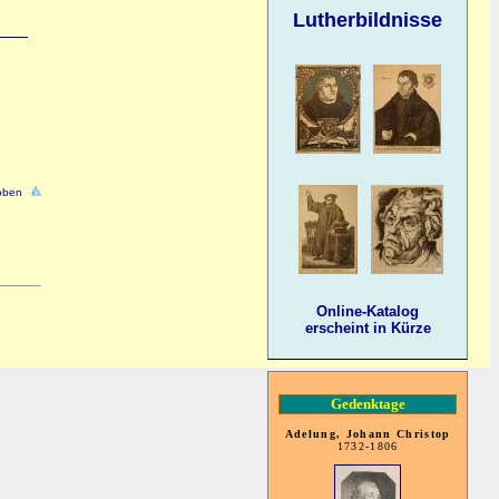
Lutherbildnisse
oben
Online-Katalog
erscheint in Kürze
Gedenktage
Adelung, Johann Christop
1732-1806