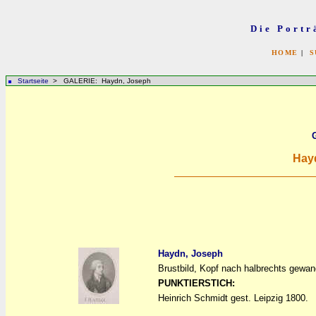
Die Portr
HOME
|
S
Startseite
> GALERIE: Haydn, Joseph
Hay
Haydn, Joseph
Brustbild, Kopf nach halbrechts gewand
a
a
PUNKTIERSTICH:
Heinrich Schmidt gest. Leipzig 1800.