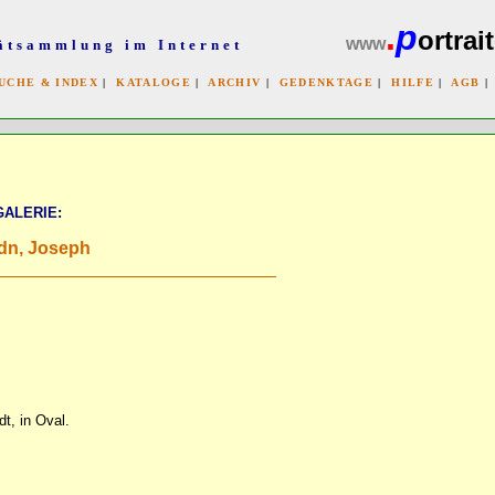
.
p
ortrait
www
ätsammlung im Internet
UCHE & INDEX
|
KATALOGE
|
ARCHIV
|
GEDENKTAGE
|
HILFE
|
AGB
x
GALERIE:
dn, Joseph
t, in Oval.