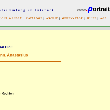
.
p
ortrait
www
ätsammlung im Internet
UCHE & INDEX
|
KATALOGE
|
ARCHIV
|
GEDENKTAGE
|
HILFE
|
AGB
x
GALERIE:
nn, Anastasius
er Rechten.