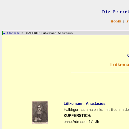
Die Portr
HOME
|
S
Startseite
> GALERIE: Lütkemann, Anastasius
Lütkema
Lütkemann, Anastasius
Halbfigur nach halblinks mit Buch in d
a
a
KUPFERSTICH:
ohne Adresse, 17. Jh.