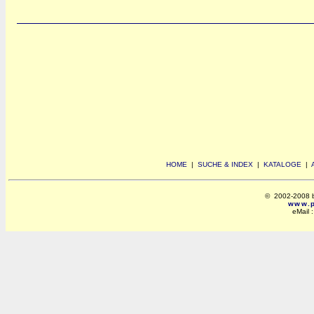
HOME
|
SUCHE & INDEX
|
KATALOGE
|
© 2002-2008 by 
www.po
eMail 