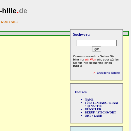
.
-hille
de
|
KONTAKT
Suchwort:
One-word-search. - Geben Sie
bitte nur
ein Wort
ein; oder wählen
Sie für Ihre Recherche einen
INDEX.
>
Erweiterte Suche
Indizes
NAME
FÜRSTENHAUS / STAAT
/ DYNASTIE
KÜNSTLER
BERUF / STICHWORT
ORT / LAND