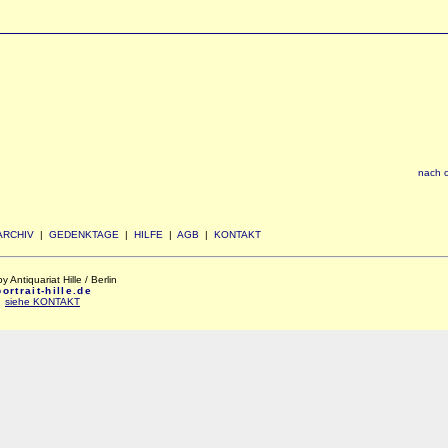
nach 
ARCHIV
|
GEDENKTAGE
|
HILFE
|
AGB
|
KONTAKT
Antiquariat Hille / Berlin
rtrait-hille.de
:
siehe KONTAKT
xxx