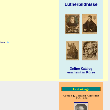
Lutherbildnisse
oben
Online-Katalog
erscheint in Kürze
Gedenktage
Adelung, Johann Christop
1732-1806