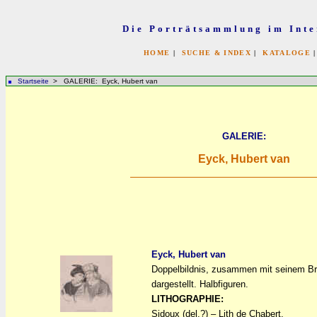
Die Porträtsammlung im Inte
HOME
|
SUCHE & INDEX
|
KATALOGE
Startseite
> GALERIE: Eyck, Hubert van
GALERIE:
Eyck, Hubert van
Eyck, Hubert van
Doppelbildnis, zusammen mit seinem Br
a
a
dargestellt. Halbfiguren.
LITHOGRAPHIE:
Sidoux (del.?) – Lith de Chabert.