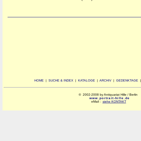
HOME
|
SUCHE & INDEX
|
KATALOGE
|
ARCHIV
|
GEDENKTAGE
© 2002-2008 by Antiquariat Hille / Berlin
www.portrait-hille.de
eMail :
siehe KONTAKT