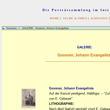
Die Porträtsammlung im Inte
HOME
|
SUCHE & INDEX
|
KATALOGE
Startseite
> GALERIE: Gossner, Johann Evangelista
GALERIE:
Gossner, Johann Evangelis
Gossner, Johann Evangelista
Auf der Kanzel predigend. Halbfigur. – "
a
a
von E. Gebauer".
LITHOGRAPHIE:
Nach d[er] Nat[ur] gem[alt] v[on] E. Gebau