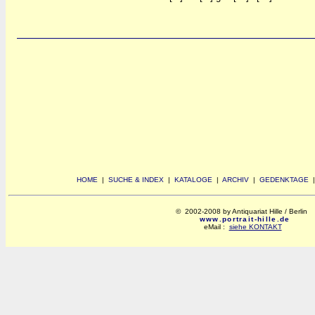
HOME
|
SUCHE & INDEX
|
KATALOGE
|
ARCHIV
|
GEDENKTAGE
© 2002-2008 by Antiquariat Hille / Berlin
www.portrait-hille.de
eMail :
siehe KONTAKT