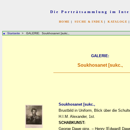
Die Porträtsammlung im Inte
HOME
|
SUCHE & INDEX
|
KATALOGE
Startseite
> GALERIE: Soukhosanet [sukc.,
GALERIE:
Soukhosanet [sukc.,
Soukhosanet [sukc.,
Brustbild in Uniform, Blick über die Schult
a
a
H.I.M. Alexander, 1st.
SCHABKUNST:
George Dawe pinx. – Henry [Edward] Dawe