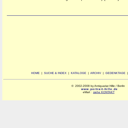
HOME
|
SUCHE & INDEX
|
KATALOGE
|
ARCHIV
|
GEDENKTAGE
© 2002-2008 by Antiquariat Hille / Berlin
www.portrait-hille.de
eMail :
siehe KONTAKT