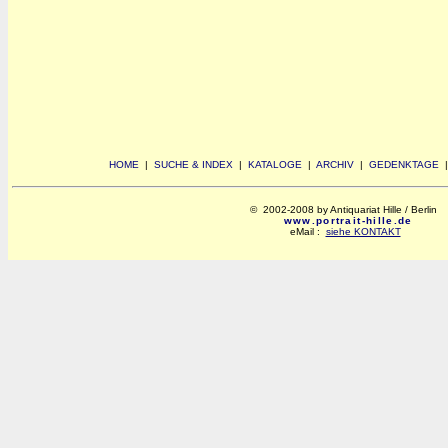
HOME
|
SUCHE & INDEX
|
KATALOGE
|
ARCHIV
|
GEDENKTAGE
© 2002-2008 by Antiquariat Hille / Berlin
www.portrait-hille.de
eMail :
siehe KONTAKT