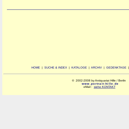
HOME
|
SUCHE & INDEX
|
KATALOGE
|
ARCHIV
|
GEDENKTAGE
© 2002-2008 by Antiquariat Hille / Berlin
www.portrait-hille.de
eMail :
siehe KONTAKT