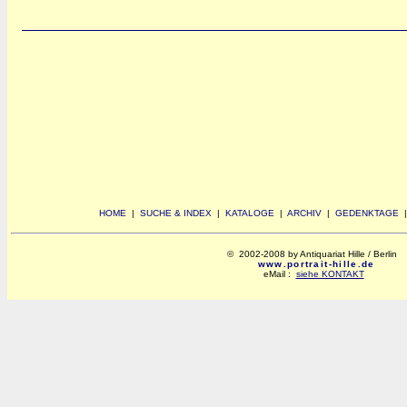
HOME
|
SUCHE & INDEX
|
KATALOGE
|
ARCHIV
|
GEDENKTAGE
© 2002-2008 by Antiquariat Hille / Berlin
www.portrait-hille.de
eMail :
siehe KONTAKT