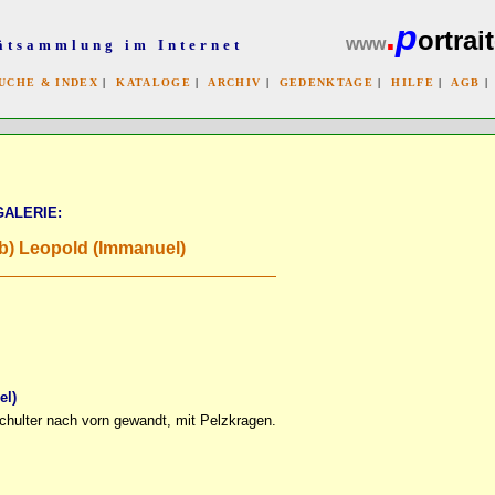
.
p
ortrait
www
ätsammlung im Internet
UCHE & INDEX
|
KATALOGE
|
ARCHIV
|
GEDENKTAGE
|
HILFE
|
AGB
x
GALERIE:
ob) Leopold (Immanuel)
el)
Schulter nach vorn gewandt, mit Pelzkragen.