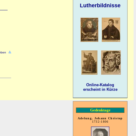
Lutherbildnisse
oben
Online-Katalog
erscheint in Kürze
Gedenktage
Adelung, Johann Christop
1732-1806