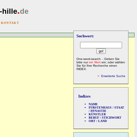
.
-hille
de
|
KONTAKT
Suchwort:
One-word-search. - Geben Sie
bitte nur
ein Wort
ein; oder wählen
Sie für Ihre Recherche einen
INDEX.
>
Erweiterte Suche
Indizes
NAME
FÜRSTENHAUS / STAAT
/ DYNASTIE
KÜNSTLER
BERUF / STICHWORT
ORT / LAND