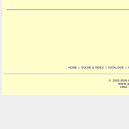
HOME
|
SUCHE & INDEX
|
KATALOGE
|
© 2002-2008 by 
www.po
eMail 