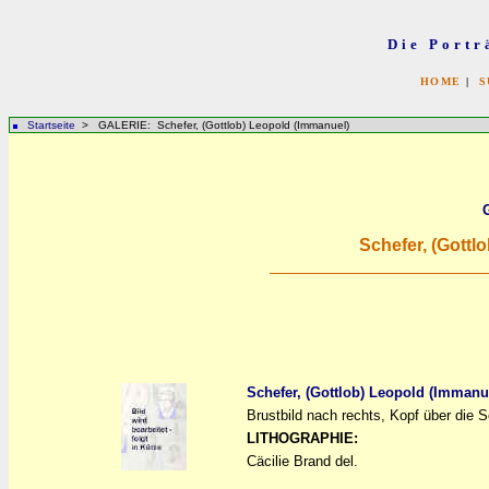
Die Portr
HOME
|
S
Startseite
> GALERIE: Schefer, (Gottlob) Leopold (Immanuel)
Schefer, (Gottl
Schefer, (Gottlob) Leopold (Immanu
Brustbild nach rechts, Kopf über die 
a
a
LITHOGRAPHIE:
Cäcilie Brand del.