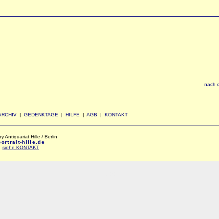
nach 
ARCHIV
|
GEDENKTAGE
|
HILFE
|
AGB
|
KONTAKT
Antiquariat Hille / Berlin
rtrait-hille.de
:
siehe KONTAKT
xxx