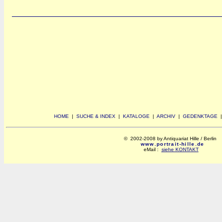
HOME
|
SUCHE & INDEX
|
KATALOGE
|
ARCHIV
|
GEDENKTAGE
© 2002-2008 by Antiquariat Hille / Berlin
www.portrait-hille.de
eMail :
siehe KONTAKT