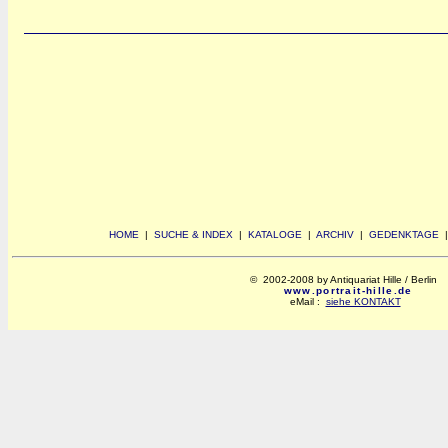
HOME
|
SUCHE & INDEX
|
KATALOGE
|
ARCHIV
|
GEDENKTAGE
© 2002-2008 by Antiquariat Hille / Berlin
www.portrait-hille.de
eMail :
siehe KONTAKT