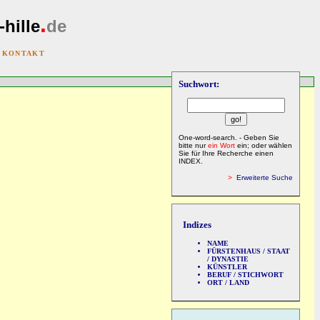
.
-hille
de
|
KONTAKT
Suchwort:
One-word-search. - Geben Sie
bitte nur
ein Wort
ein; oder wählen
Sie für Ihre Recherche einen
INDEX.
>
Erweiterte Suche
Indizes
NAME
FÜRSTENHAUS / STAAT
/ DYNASTIE
KÜNSTLER
BERUF / STICHWORT
ORT / LAND