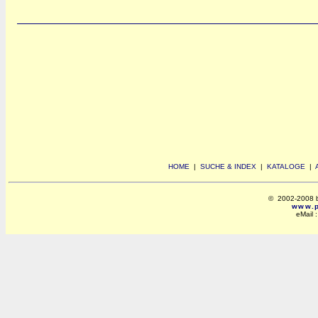
HOME
|
SUCHE & INDEX
|
KATALOGE
|
© 2002-2008 by 
www.po
eMail 