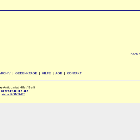
nach 
ARCHIV
|
GEDENKTAGE
|
HILFE
|
AGB
|
KONTAKT
Antiquariat Hille / Berlin
rtrait-hille.de
:
siehe KONTAKT
xxx