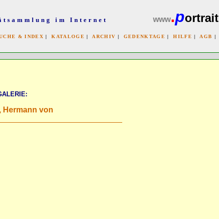
.
p
ortrait
www
ätsammlung im Internet
UCHE & INDEX
|
KATALOGE
|
ARCHIV
|
GEDENKTAGE
|
HILFE
|
AGB
x
GALERIE:
, Hermann von