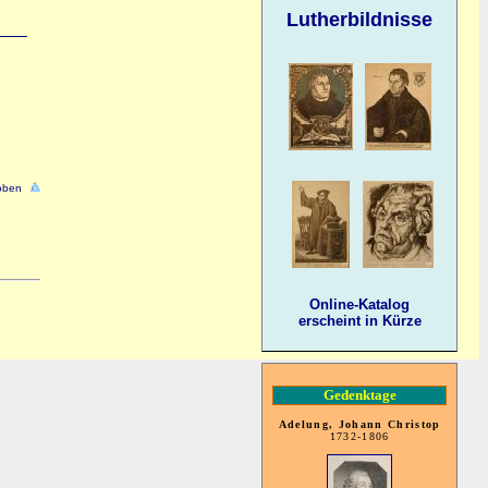
Lutherbildnisse
oben
Online-Katalog
erscheint in Kürze
Gedenktage
Adelung, Johann Christop
1732-1806