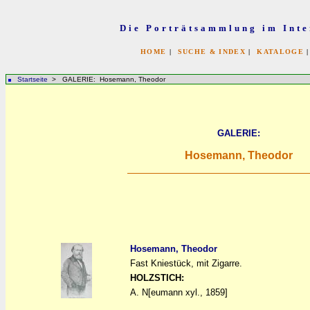
Die Porträtsammlung im Inte
HOME
|
SUCHE & INDEX
|
KATALOGE
Startseite
> GALERIE: Hosemann, Theodor
GALERIE:
Hosemann, Theodor
Hosemann, Theodor
Fast Kniestück, mit Zigarre.
a
a
HOLZSTICH:
A. N[eumann xyl., 1859]