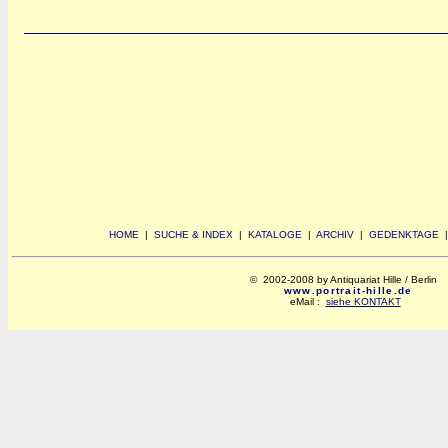
HOME
|
SUCHE & INDEX
|
KATALOGE
|
ARCHIV
|
GEDENKTAGE
© 2002-2008 by Antiquariat Hille / Berlin
www.portrait-hille.de
eMail :
siehe KONTAKT