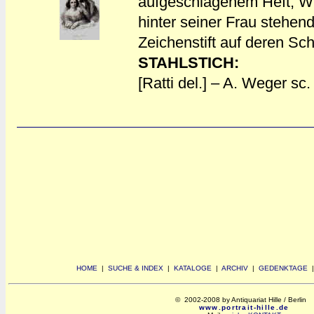
aufgeschlagenem Heft, Wi
a
a
hinter seiner Frau stehend
Zeichenstift auf deren Sch
STAHLSTICH:
[Ratti del.] – A. Weger sc.
HOME
|
SUCHE & INDEX
|
KATALOGE
|
ARCHIV
|
GEDENKTAGE
© 2002-2008 by Antiquariat Hille / Berlin
www.portrait-hille.de