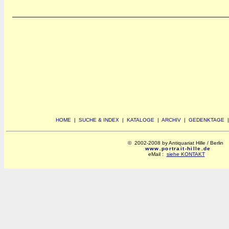
HOME
|
SUCHE & INDEX
|
KATALOGE
|
ARCHIV
|
GEDENKTAGE
© 2002-2008 by Antiquariat Hille / Berlin
www.portrait-hille.de
eMail :
siehe KONTAKT