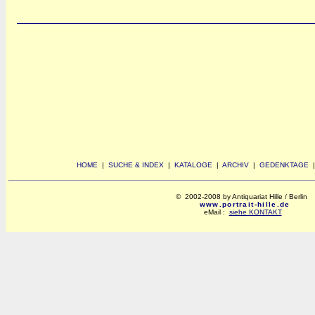
HOME
|
SUCHE & INDEX
|
KATALOGE
|
ARCHIV
|
GEDENKTAGE
© 2002-2008 by Antiquariat Hille / Berlin
www.portrait-hille.de
eMail :
siehe KONTAKT