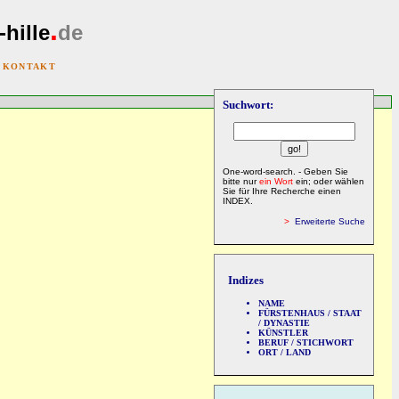
.
-hille
de
|
KONTAKT
Suchwort:
One-word-search. - Geben Sie
bitte nur
ein Wort
ein; oder wählen
Sie für Ihre Recherche einen
INDEX.
>
Erweiterte Suche
Indizes
NAME
FÜRSTENHAUS / STAAT
/ DYNASTIE
KÜNSTLER
BERUF / STICHWORT
ORT / LAND