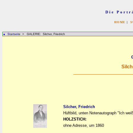
Die Portr
HOME
|
S
Startseite
> GALERIE: Silcher, Friedrich
Silch
Silcher, Friedrich
Hüftbild, unten Notenautograph "Ich weiß
a
a
HOLZSTICH:
ohne Adresse, um 1860