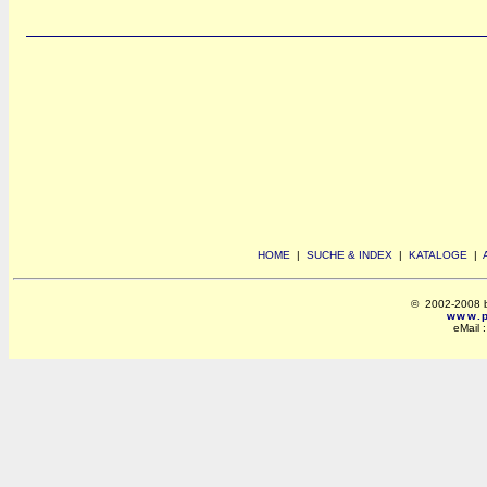
HOME
|
SUCHE & INDEX
|
KATALOGE
|
© 2002-2008 by 
www.po
eMail 