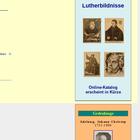
Lutherbildnisse
oben
Online-Katalog
erscheint in Kürze
Gedenktage
Adelung, Johann Christop
1732-1806