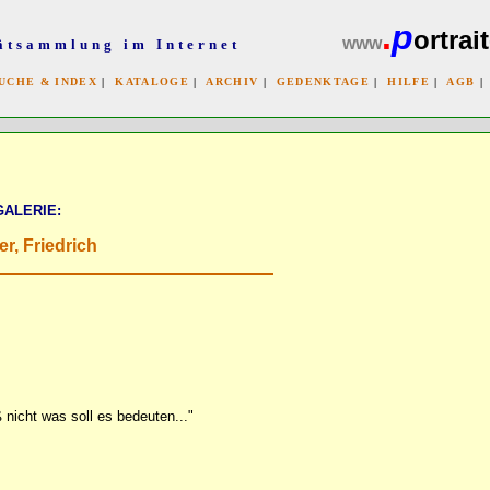
.
p
ortrait
www
ätsammlung im Internet
UCHE & INDEX
|
KATALOGE
|
ARCHIV
|
GEDENKTAGE
|
HILFE
|
AGB
x
GALERIE:
er, Friedrich
 nicht was soll es bedeuten..."