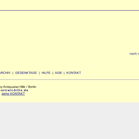
nach 
ARCHIV
|
GEDENKTAGE
|
HILFE
|
AGB
|
KONTAKT
Antiquariat Hille / Berlin
rtrait-hille.de
:
siehe KONTAKT
xxx