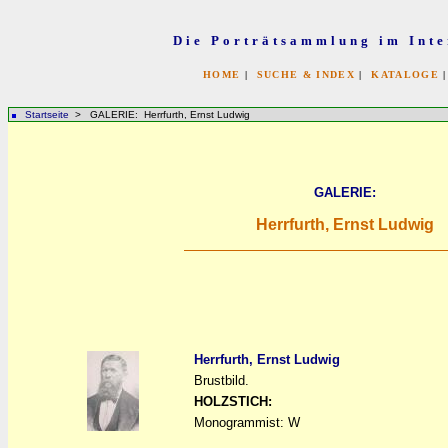
Die Porträtsammlung im Inte
HOME
|
SUCHE & INDEX
|
KATALOGE
Startseite
> GALERIE: Herrfurth, Ernst Ludwig
GALERIE:
Herrfurth, Ernst Ludwig
Herrfurth, Ernst Ludwig
Brustbild.
a
a
HOLZSTICH:
Monogrammist: W