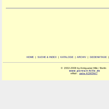
HOME
|
SUCHE & INDEX
|
KATALOGE
|
ARCHIV
|
GEDENKTAGE
© 2002-2008 by Antiquariat Hille / Berlin
www.portrait-hille.de
eMail :
siehe KONTAKT