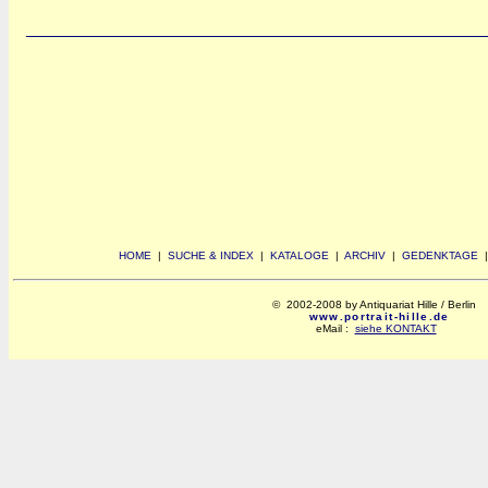
HOME
|
SUCHE & INDEX
|
KATALOGE
|
ARCHIV
|
GEDENKTAGE
© 2002-2008 by Antiquariat Hille / Berlin
www.portrait-hille.de
eMail :
siehe KONTAKT