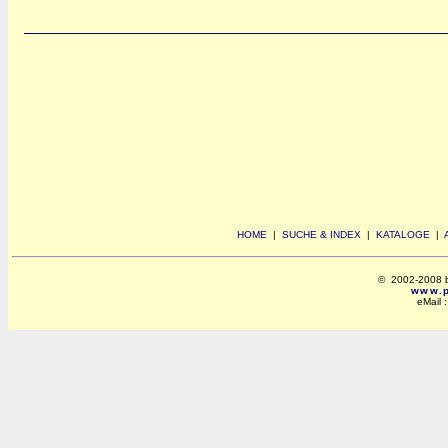
HOME
|
SUCHE & INDEX
|
KATALOGE
|
© 2002-2008 by 
www.po
eMail 