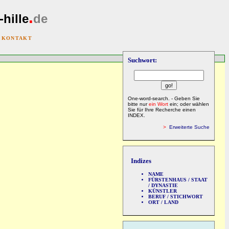
.
-hille
de
|
KONTAKT
Suchwort:
One-word-search. - Geben Sie
bitte nur
ein Wort
ein; oder wählen
Sie für Ihre Recherche einen
INDEX.
>
Erweiterte Suche
Indizes
NAME
FÜRSTENHAUS / STAAT
/ DYNASTIE
KÜNSTLER
BERUF / STICHWORT
ORT / LAND