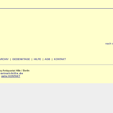
nach 
ARCHIV
|
GEDENKTAGE
|
HILFE
|
AGB
|
KONTAKT
Antiquariat Hille / Berlin
rtrait-hille.de
:
siehe KONTAKT
xxx