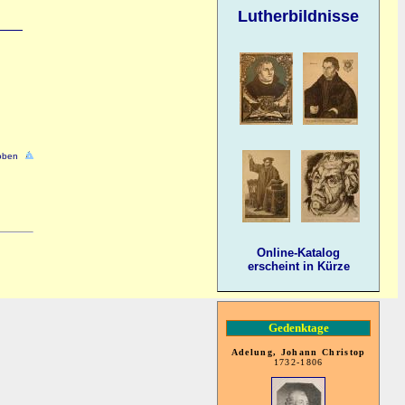
Lutherbildnisse
oben
Online-Katalog
erscheint in Kürze
Gedenktage
Adelung, Johann Christop
1732-1806