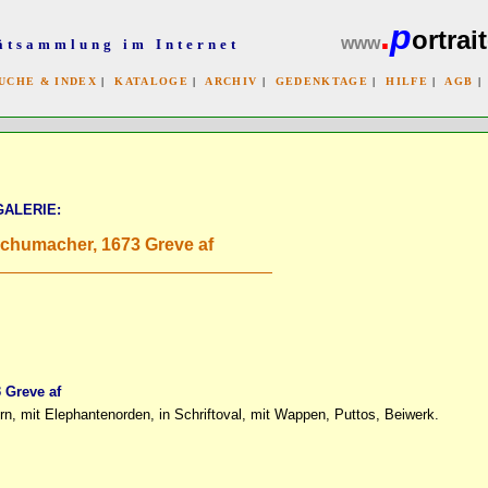
.
p
ortrait
www
ätsammlung im Internet
UCHE & INDEX
|
KATALOGE
|
ARCHIV
|
GEDENKTAGE
|
HILFE
|
AGB
x
GALERIE:
 Schumacher, 1673 Greve af
 Greve af
orn, mit Elephantenorden, in Schriftoval, mit Wappen, Puttos, Beiwerk.