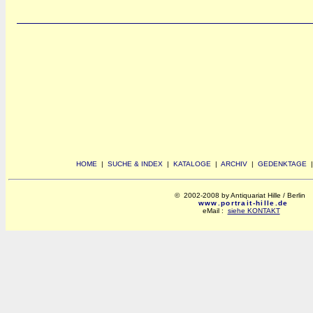
HOME
|
SUCHE & INDEX
|
KATALOGE
|
ARCHIV
|
GEDENKTAGE
© 2002-2008 by Antiquariat Hille / Berlin
www.portrait-hille.de
eMail :
siehe KONTAKT