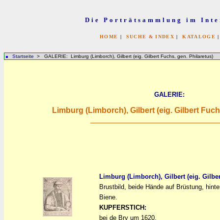
Die Porträtsammlung im Inte
HOME
|
SUCHE & INDEX
|
KATALOGE
Startseite
> GALERIE: Limburg (Limborch), Gilbert (eig. Gilbert Fuchs, gen. Philaretus)
GALERIE:
Limburg (Limborch), Gilbert (eig. Gilbert Fuch
Limburg (Limborch), Gilbert (eig. Gilbe
Brustbild, beide Hände auf Brüstung, hint
a
a
Biene.
KUPFERSTICH:
bei de Bry um 1620.