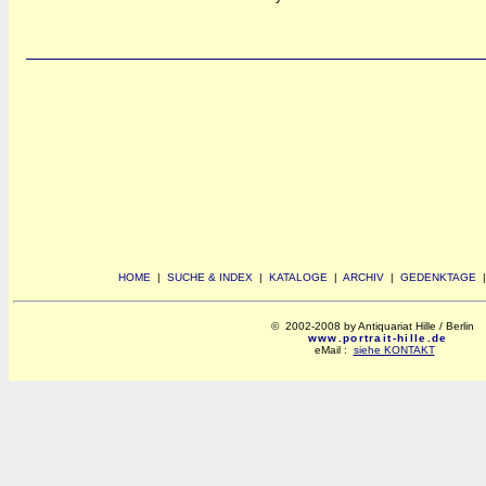
HOME
|
SUCHE & INDEX
|
KATALOGE
|
ARCHIV
|
GEDENKTAGE
© 2002-2008 by Antiquariat Hille / Berlin
www.portrait-hille.de
eMail :
siehe KONTAKT