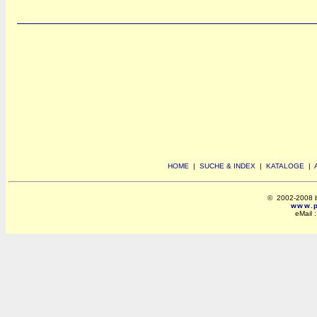
HOME
|
SUCHE & INDEX
|
KATALOGE
|
© 2002-2008 by 
www.po
eMail 