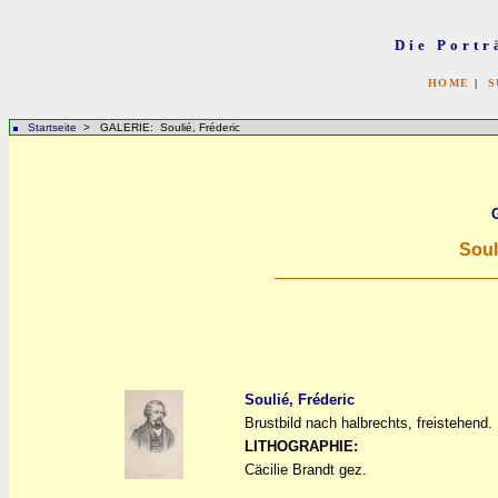
Die Portr
HOME
|
S
Startseite
> GALERIE: Soulié, Fréderic
Soul
Soulié, Fréderic
Brustbild nach halbrechts, freistehend.
a
a
LITHOGRAPHIE:
Cäcilie Brandt gez.