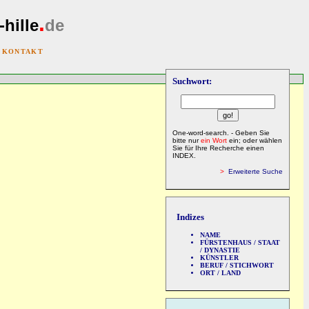
.
-hille
de
|
KONTAKT
Suchwort:
One-word-search. - Geben Sie
bitte nur
ein Wort
ein; oder wählen
Sie für Ihre Recherche einen
INDEX.
>
Erweiterte Suche
Indizes
NAME
FÜRSTENHAUS / STAAT
/ DYNASTIE
KÜNSTLER
BERUF / STICHWORT
ORT / LAND