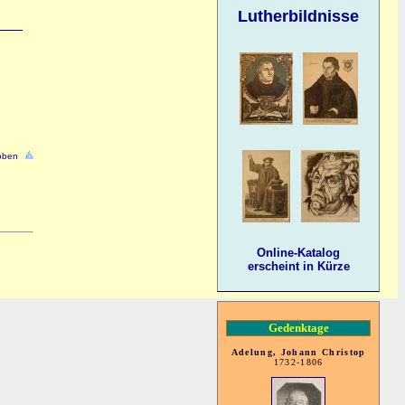
Lutherbildnisse
oben
Online-Katalog
erscheint in Kürze
Gedenktage
Adelung, Johann Christop
1732-1806