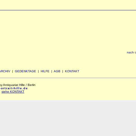
nach 
ARCHIV
|
GEDENKTAGE
|
HILFE
|
AGB
|
KONTAKT
Antiquariat Hille / Berlin
rtrait-hille.de
:
siehe KONTAKT
xxx