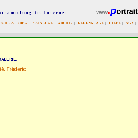
.
p
ortrait
www
ätsammlung im Internet
UCHE & INDEX
|
KATALOGE
|
ARCHIV
|
GEDENKTAGE
|
HILFE
|
AGB
x
GALERIE:
ié, Fréderic