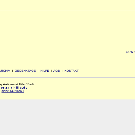
nach 
ARCHIV
|
GEDENKTAGE
|
HILFE
|
AGB
|
KONTAKT
Antiquariat Hille / Berlin
rtrait-hille.de
:
siehe KONTAKT
xxx