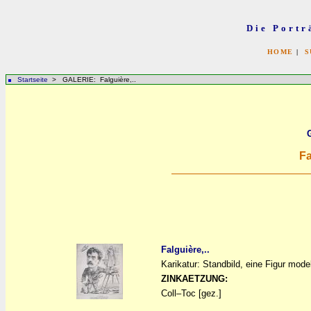
Die Portr
HOME
|
S
Startseite
> GALERIE: Falguière,..
Fa
Falguière,..
Karikatur: Standbild, eine Figur model
a
a
ZINKAETZUNG:
Coll–Toc [gez.]