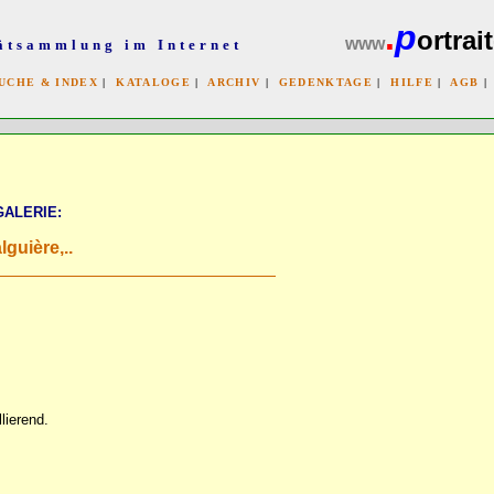
.
p
ortrait
www
ätsammlung im Internet
UCHE & INDEX
|
KATALOGE
|
ARCHIV
|
GEDENKTAGE
|
HILFE
|
AGB
x
GALERIE:
lguière,..
lierend.