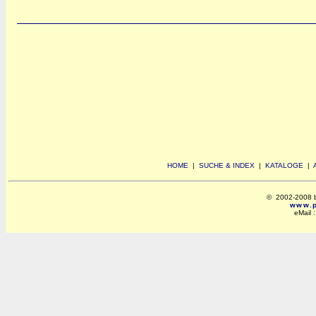
HOME
|
SUCHE & INDEX
|
KATALOGE
|
© 2002-2008 by 
www.po
eMail 