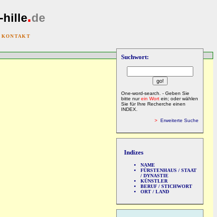
.
-hille
de
|
KONTAKT
Suchwort:
One-word-search. - Geben Sie
bitte nur
ein Wort
ein; oder wählen
Sie für Ihre Recherche einen
INDEX.
>
Erweiterte Suche
Indizes
NAME
FÜRSTENHAUS / STAAT
/ DYNASTIE
KÜNSTLER
BERUF / STICHWORT
ORT / LAND