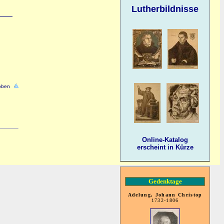
Lutherbildnisse
oben
Online-Katalog
erscheint in Kürze
Gedenktage
Adelung, Johann Christop
1732-1806